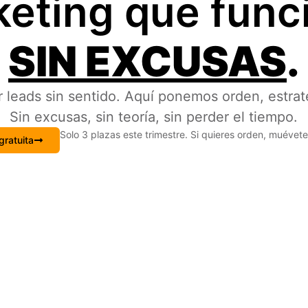
eting que func
SIN EXCUSAS
.
 leads sin sentido. Aquí ponemos orden, estrat
Sin excusas, sin teoría, sin perder el tiempo.
Solo 3 plazas este trimestre. Si quieres orden, muévet
gratuita