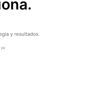
iona.
egia y resultados.
e ya