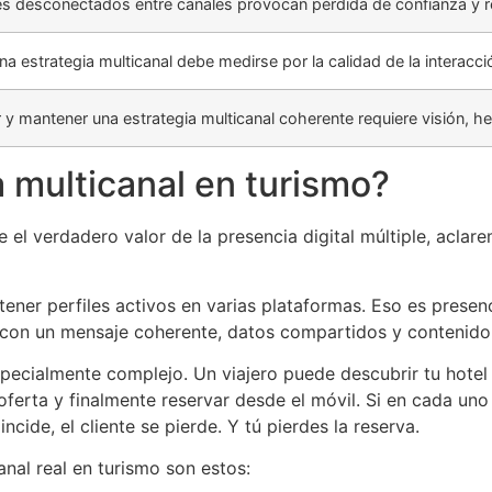
s desconectados entre canales provocan pérdida de confianza y r
una estrategia multicanal debe medirse por la calidad de la interacci
y mantener una estrategia multicanal coherente requiere visión, he
 multicanal en turismo?
el verdadero valor de la presencia digital múltiple, aclare
ener perfiles activos en varias plataformas. Eso es presenc
, con un mensaje coherente, datos compartidos y contenid
s especialmente complejo. Un viajero puede descubrir tu hote
 oferta y finalmente reservar desde el móvil. Si en cada un
incide, el cliente se pierde. Y tú pierdes la reserva.
nal real en turismo son estos: