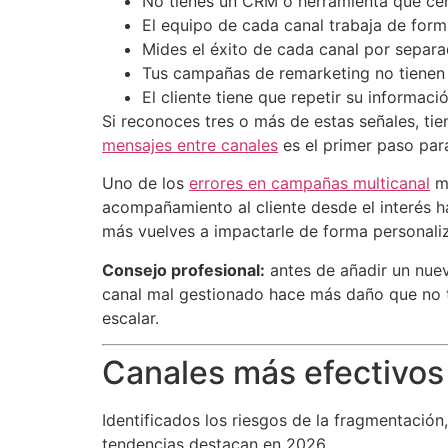
No tienes un CRM o herramienta que cen
El equipo de cada canal trabaja de form
Mides el éxito de cada canal por separa
Tus campañas de remarketing no tienen 
El cliente tiene que repetir su informac
Si reconoces tres o más de estas señales, t
mensajes entre canales
es el primer paso para
Uno de los
errores en campañas multicanal
má
acompañamiento al cliente desde el interés ha
más vuelves a impactarle de forma personal
Consejo profesional:
antes de añadir un nuev
canal mal gestionado hace más daño que no 
escalar.
Canales más efectivos 
Identificados los riesgos de la fragmentació
tendencias destacan en 2026.