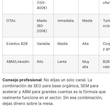
(150-
ofer
400€)
OTAs
Medio
Inmediata
Media
Tur
(80-
ocio
200€)
Eventos B2B
Variable
Media
Alta
Cor
y g
ABM/LinkedIn
Alto
Lenta
Muy
B2B 
alta
valo
Consejo profesional:
No elijas un solo canal. La
combinación de SEO para base orgánica, SEM para
acelerar y ABM para grandes cuentas es la fórmula que
realmente funciona en el sector. Sin esa combinación,
dejas dinero sobre la mesa.