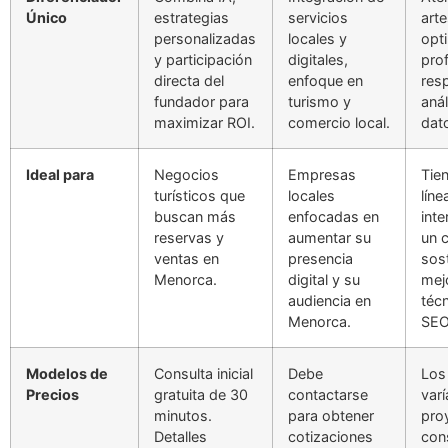
Único
estrategias
servicios
arte
personalizadas
locales y
opt
y participación
digitales,
pro
directa del
enfoque en
res
fundador para
turismo y
anál
maximizar ROI.
comercio local.
dat
Ideal para
Negocios
Empresas
Tie
turísticos que
locales
líne
buscan más
enfocadas en
int
reservas y
aumentar su
un 
ventas en
presencia
sost
Menorca.
digital y su
mej
audiencia en
téc
Menorca.
SEO
Modelos de
Consulta inicial
Debe
Los
Precios
gratuita de 30
contactarse
varí
minutos.
para obtener
pro
Detalles
cotizaciones
cons