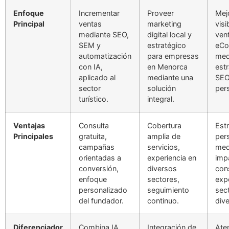
Enfoque
Incrementar
Proveer
Mejo
Principal
ventas
marketing
visi
mediante SEO,
digital local y
ven
SEM y
estratégico
eC
automatización
para empresas
med
con IA,
en Menorca
est
aplicado al
mediante una
SEO
sector
solución
per
turístico.
integral.
Ventajas
Consulta
Cobertura
Est
Principales
gratuita,
amplia de
per
campañas
servicios,
med
orientadas a
experiencia en
imp
conversión,
diversos
con
enfoque
sectores,
exp
personalizado
seguimiento
sect
del fundador.
continuo.
dive
Diferenciador
Combina IA,
Integración de
Ate