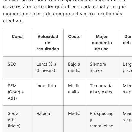
clave está en entender qué ofrece cada canal y en qué
momento del ciclo de compra del viajero resulta más
efectivo.
Canal
Velocidad
Coste
Mejor
Dur
de
momento
del 
resultados
de uso
SEO
Lenta (3 a
Bajo a
Siempre
Lar
6 meses)
medio
activo
plaz
SEM
Inmediata
Medio
Temporada
Mien
(Google
a alto
alta y picos
se p
Ads)
Social
Rápida
Medio
Prospecting
Mien
Ads
y
se p
(Meta)
remarketing