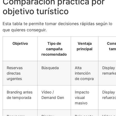
Comparación práctica por
objetivo turístico
Esta tabla te permite tomar decisiones rápidas según lo
que quieres conseguir.
Objetivo
Tipo de
Ventaja
Cons
campaña
principal
tam
recomendado
Reservas
Búsqueda
Alta
Display
directas
intención
remarke
urgentes
de compra
Branding antes
Vídeo /
Impacto
Display
de temporada
Demand Gen
visual
refuerz
masivo