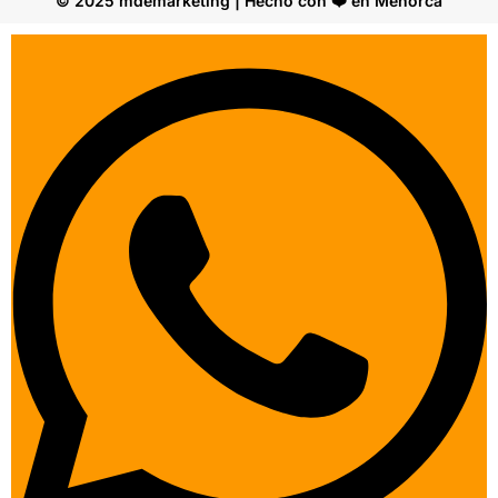
© 2025 mdemarketing | Hecho con ❤️ en Menorca