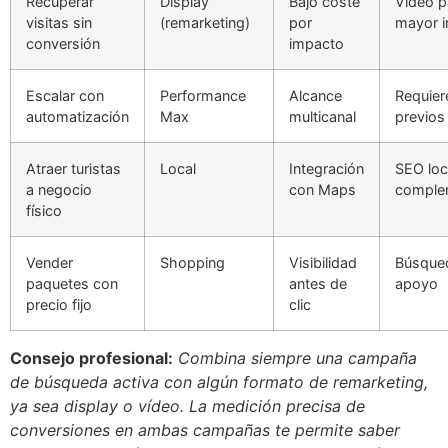
Recuperar
Display
Bajo coste
Vídeo p
visitas sin
(remarketing)
por
mayor 
conversión
impacto
Escalar con
Performance
Alcance
Requier
automatización
Max
multicanal
previos
Atraer turistas
Local
Integración
SEO loc
a negocio
con Maps
comple
físico
Vender
Shopping
Visibilidad
Búsque
paquetes con
antes de
apoyo
precio fijo
clic
Consejo profesional:
Combina siempre una campaña
de búsqueda activa con algún formato de remarketing,
ya sea display o vídeo. La medición precisa de
conversiones en ambas campañas te permite saber